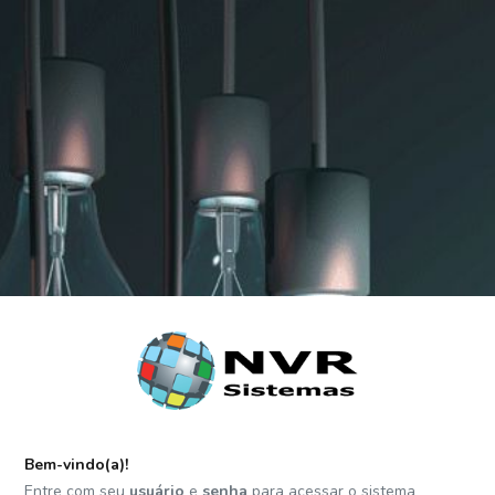
Bem-vindo(a)!
Entre com seu
usuário
e
senha
para acessar o sistema