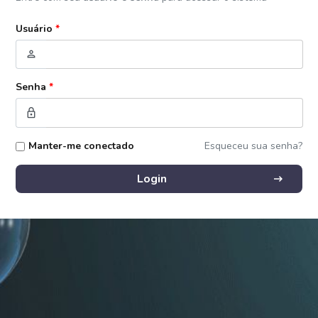
Usuário
*
person
Senha
*
lock
Manter-me conectado
Esqueceu sua senha?
arrow_right_alt
Login